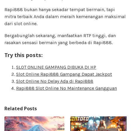
Rapi888 bukan hanya sekadar tempat bermain, tapi
mitra terbaik Anda dalam meraih kemenangan maksimal
dari slot online.
Bergabunglah sekarang, manfaatkan RTP tinggi, dan
rasakan sensasi bermain yang berbeda di Rapi888.
Try this posts:
SLOT ONLINE GAMPANG DIBUKA DI HP
Slot Online Rapi888 Gampang Dapat Jackpot
Slot Online No Delay Ada di Rapi888
Rapi888 Slot Online No Maintenance Gangguan
Related Posts