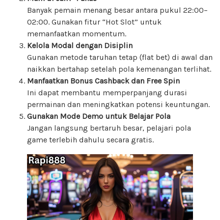
Banyak pemain menang besar antara pukul 22:00–
02:00. Gunakan fitur “Hot Slot” untuk
memanfaatkan momentum.
Kelola Modal dengan Disiplin
Gunakan metode taruhan tetap (flat bet) di awal dan
naikkan bertahap setelah pola kemenangan terlihat.
Manfaatkan Bonus Cashback dan Free Spin
Ini dapat membantu memperpanjang durasi
permainan dan meningkatkan potensi keuntungan.
Gunakan Mode Demo untuk Belajar Pola
Jangan langsung bertaruh besar, pelajari pola
game terlebih dahulu secara gratis.