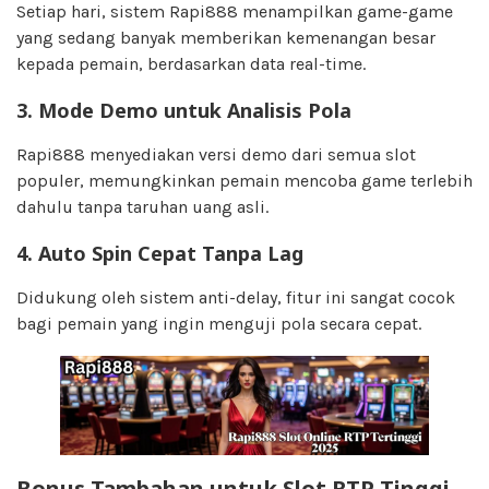
Setiap hari, sistem Rapi888 menampilkan game-game
yang sedang banyak memberikan kemenangan besar
kepada pemain, berdasarkan data real-time.
3.
Mode Demo untuk Analisis Pola
Rapi888 menyediakan versi demo dari semua slot
populer, memungkinkan pemain mencoba game terlebih
dahulu tanpa taruhan uang asli.
4.
Auto Spin Cepat Tanpa Lag
Didukung oleh sistem anti-delay, fitur ini sangat cocok
bagi pemain yang ingin menguji pola secara cepat.
Bonus Tambahan untuk Slot RTP Tinggi