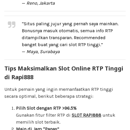
—
Reno, Jakarta
“Situs paling jujur yang pernah saya mainkan.
Bonusnya masuk otomatis, semua info RTP
ditampilkan transparan. Recommended
banget buat yang cari slot RTP tinggi.”
—
Maya, Surabaya
Tips Maksimalkan Slot Online RTP Tinggi
di Rapi888
Untuk pemain yang ingin memanfaatkan RTP tinggi
secara optimal, berikut beberapa strategi:
Pilih Slot dengan RTP >96.5%
Gunakan fitur filter RTP di
SLOT RAPI888
untuk
memilih slot terbaik.
Main di Jam “Panas”