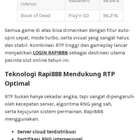
Habanero
96.68%
Inferno
Book of Dead
Play’n GO
96.21%
Semua game di atas bisa dimainkan dengan fitur auto-
spin cepat, mode turbo, serta visual yang sangat halus
dan stabil. Kombinasi RTP tinggi dan gameplay lancar
menjadikan
LOGIN RAPI888
sebagai destinasi utama
pecinta slot online tahun ini.
Teknologi Rapi888 Mendukung RTP
Optimal
RTP bukan hanya sekadar angka, tapi sangat dipengaruhi
oleh kecepatan server, algoritma RNG yang sah,
serta kejujuran sistem permainan. Rapi888
menggunakan:
Server cloud terdistribusi
Sertifikasi RNG internasional