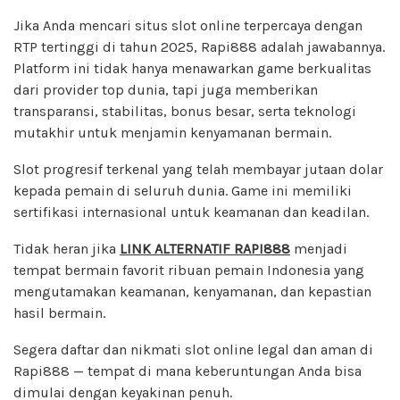
Jika Anda mencari situs slot online terpercaya dengan
RTP tertinggi di tahun 2025, Rapi888 adalah jawabannya.
Platform ini tidak hanya menawarkan game berkualitas
dari provider top dunia, tapi juga memberikan
transparansi, stabilitas, bonus besar, serta teknologi
mutakhir untuk menjamin kenyamanan bermain.
Slot progresif terkenal yang telah membayar jutaan dolar
kepada pemain di seluruh dunia. Game ini memiliki
sertifikasi internasional untuk keamanan dan keadilan.
Tidak heran jika
LINK ALTERNATIF RAPI888
menjadi
tempat bermain favorit ribuan pemain Indonesia yang
mengutamakan keamanan, kenyamanan, dan kepastian
hasil bermain.
Segera daftar dan nikmati slot online legal dan aman di
Rapi888 — tempat di mana keberuntungan Anda bisa
dimulai dengan keyakinan penuh.