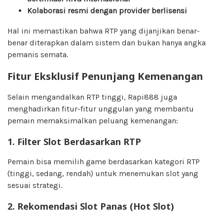
Kolaborasi resmi dengan provider berlisensi
Hal ini memastikan bahwa RTP yang dijanjikan benar-
benar diterapkan dalam sistem dan bukan hanya angka
pemanis semata.
Fitur Eksklusif Penunjang Kemenangan
Selain mengandalkan RTP tinggi, Rapi888 juga
menghadirkan fitur-fitur unggulan yang membantu
pemain memaksimalkan peluang kemenangan:
1.
Filter Slot Berdasarkan RTP
Pemain bisa memilih game berdasarkan kategori RTP
(tinggi, sedang, rendah) untuk menemukan slot yang
sesuai strategi.
2.
Rekomendasi Slot Panas (Hot Slot)