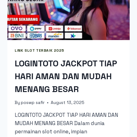
LINK SLOT TERBAIK 2025
LOGINTOTO JACKPOT TIAP
HARI AMAN DAN MUDAH
MENANG BESAR
By
poswp safir
August 13, 2025
LOGINTOTO JACKPOT TIAP HARI AMAN DAN
MUDAH MENANG BESAR Dalam dunia
permainan slot online, impian