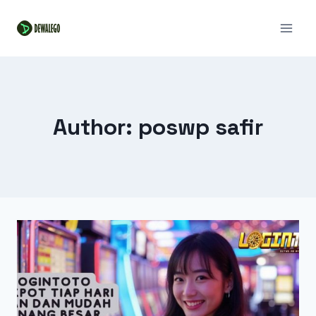
Skip
to
content
Author: poswp safir