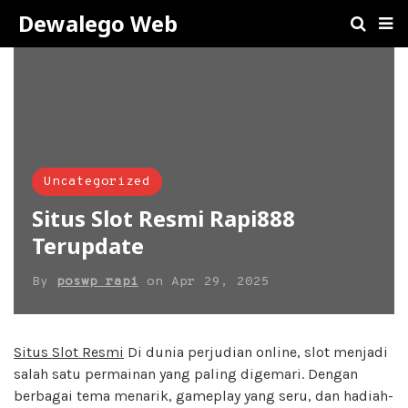
Dewalego Web
Uncategorized
Situs Slot Resmi Rapi888
Terupdate
By
poswp rapi
on
Apr 29, 2025
Situs Slot Resmi
Di dunia perjudian online, slot menjadi
salah satu permainan yang paling digemari. Dengan
berbagai tema menarik, gameplay yang seru, dan hadiah-