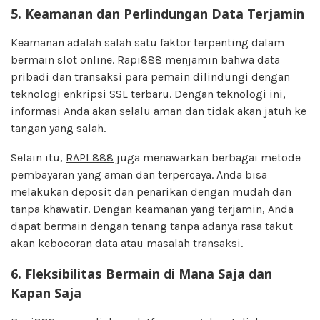
5.
Keamanan dan Perlindungan Data Terjamin
Keamanan adalah salah satu faktor terpenting dalam
bermain slot online. Rapi888 menjamin bahwa data
pribadi dan transaksi para pemain dilindungi dengan
teknologi enkripsi SSL terbaru. Dengan teknologi ini,
informasi Anda akan selalu aman dan tidak akan jatuh ke
tangan yang salah.
Selain itu,
RAPI 888
juga menawarkan berbagai metode
pembayaran yang aman dan terpercaya. Anda bisa
melakukan deposit dan penarikan dengan mudah dan
tanpa khawatir. Dengan keamanan yang terjamin, Anda
dapat bermain dengan tenang tanpa adanya rasa takut
akan kebocoran data atau masalah transaksi.
6.
Fleksibilitas Bermain di Mana Saja dan
Kapan Saja