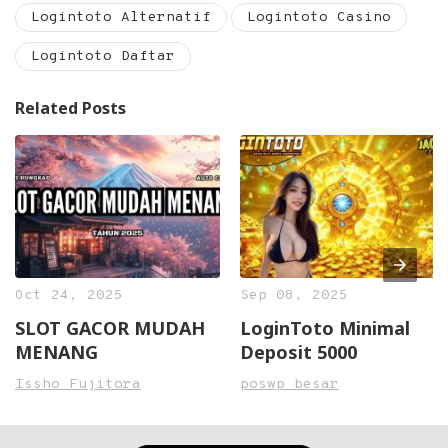
Logintoto Alternatif
Logintoto Casino
Logintoto Daftar
Related Posts
Oct 24, 2025
Sep 08, 2025
SLOT GACOR MUDAH
LoginToto Minimal
MENANG
Deposit 5000
Issho Fujitora
poswp besar