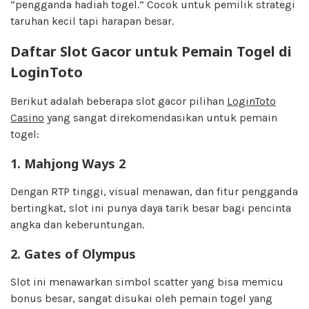
“pengganda hadiah togel.” Cocok untuk pemilik strategi
taruhan kecil tapi harapan besar.
Daftar Slot Gacor untuk Pemain Togel di
LoginToto
Berikut adalah beberapa slot gacor pilihan
LoginToto
Casino
yang sangat direkomendasikan untuk pemain
togel:
1.
Mahjong Ways 2
Dengan RTP tinggi, visual menawan, dan fitur pengganda
bertingkat, slot ini punya daya tarik besar bagi pencinta
angka dan keberuntungan.
2.
Gates of Olympus
Slot ini menawarkan simbol scatter yang bisa memicu
bonus besar, sangat disukai oleh pemain togel yang