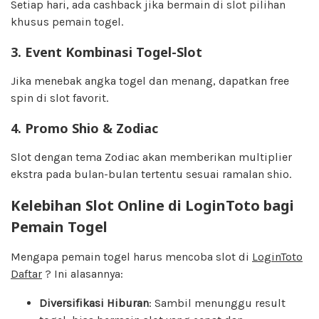
Setiap hari, ada cashback jika bermain di slot pilihan
khusus pemain togel.
3.
Event Kombinasi Togel-Slot
Jika menebak angka togel dan menang, dapatkan free
spin di slot favorit.
4.
Promo Shio & Zodiac
Slot dengan tema Zodiac akan memberikan multiplier
ekstra pada bulan-bulan tertentu sesuai ramalan shio.
Kelebihan Slot Online di LoginToto bagi
Pemain Togel
Mengapa pemain togel harus mencoba slot di
LoginToto
Daftar
? Ini alasannya:
Diversifikasi Hiburan
: Sambil menunggu result