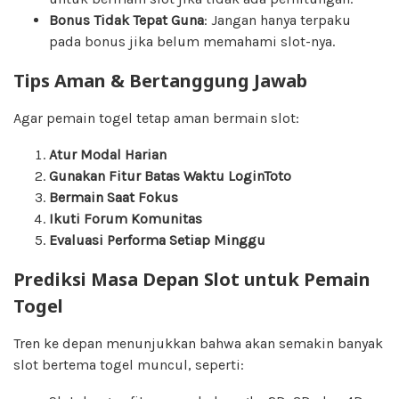
Bonus Tidak Tepat Guna
: Jangan hanya terpaku
pada bonus jika belum memahami slot-nya.
Tips Aman & Bertanggung Jawab
Agar pemain togel tetap aman bermain slot:
Atur Modal Harian
Gunakan Fitur Batas Waktu LoginToto
Bermain Saat Fokus
Ikuti Forum Komunitas
Evaluasi Performa Setiap Minggu
Prediksi Masa Depan Slot untuk Pemain
Togel
Tren ke depan menunjukkan bahwa akan semakin banyak
slot bertema togel muncul, seperti: