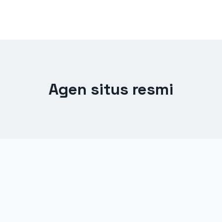
Agen situs resmi