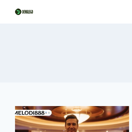
Skip
to
content