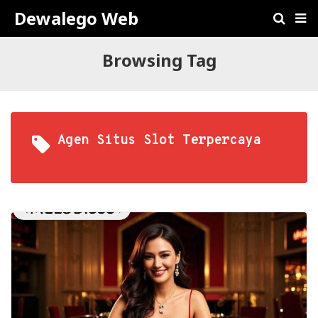
Dewalego Web
Browsing Tag
Agen Situs Slot Terpercaya