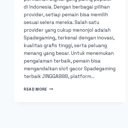
di Indonesia. Dengan berbagai pilihan
provider, setiap pemain bisa memilih
sesuai selera mereka. Salah satu
provider yang cukup menonjol adalah
Spadegaming, terkenal dengan inovasi,
kualitas grafis tinggi, serta peluang
menang yang besar. Untuk menemukan
pengalaman terbaik, pemain bisa
mengandalkan slot gacor Spadegaming
terbaik JINGGA888, platform…
SLOT
READ MORE
GACOR
SPADEGAMING
TERBAIK
JINGGA888