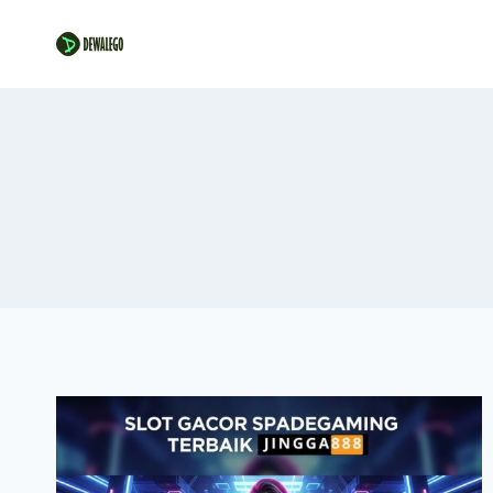
Skip
to
content