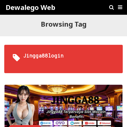
Dewalego Web
Browsing Tag
Jingga88login