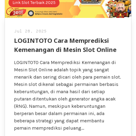
Link Slot Terbaik 2025
Jul 28, 2025
LOGINTOTO Cara Memprediksi
Kemenangan di Mesin Slot Online
LOGINTOTO Cara Memprediksi Kemenangan di
Mesin Slot Online adalah topik yang sangat
menarik dan sering dicari oleh para pemain slot.
Mesin slot dikenal sebagai permainan berbasis
keberuntungan, di mana hasil dari setiap
putaran ditentukan oleh generator angka acak
(RNG). Namun, meskipun keberuntungan
berperan besar dalam permainan ini, ada
beberapa strategi yang dapat membantu
pemain memprediksi peluang…