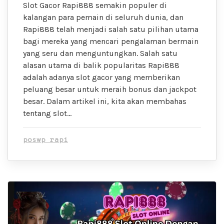
Slot Gacor Rapi888 semakin populer di
kalangan para pemain di seluruh dunia, dan
Rapi888 telah menjadi salah satu pilihan utama
bagi mereka yang mencari pengalaman bermain
yang seru dan menguntungkan. Salah satu
alasan utama di balik popularitas Rapi888
adalah adanya slot gacor yang memberikan
peluang besar untuk meraih bonus dan jackpot
besar. Dalam artikel ini, kita akan membahas
tentang slot…
poswp rapi