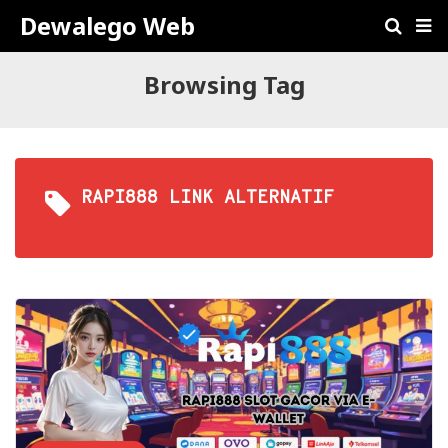
Dewalego Web
Browsing Tag
RAPI888 LINK ALTERNATIF