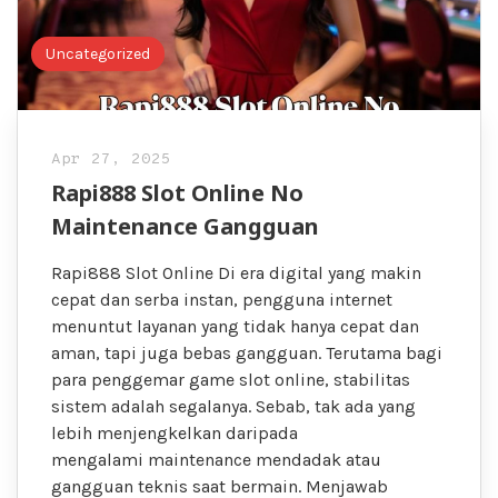
Uncategorized
Apr 27, 2025
Rapi888 Slot Online No
Maintenance Gangguan
Rapi888 Slot Online Di era digital yang makin
cepat dan serba instan, pengguna internet
menuntut layanan yang tidak hanya cepat dan
aman, tapi juga bebas gangguan. Terutama bagi
para penggemar game slot online, stabilitas
sistem adalah segalanya. Sebab, tak ada yang
lebih menjengkelkan daripada
mengalami maintenance mendadak atau
gangguan teknis saat bermain. Menjawab