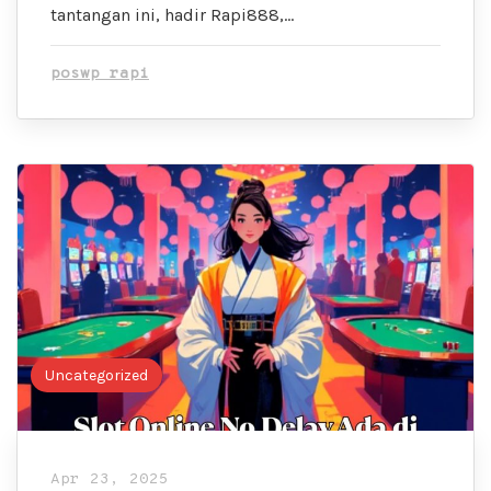
tantangan ini, hadir Rapi888,…
poswp rapi
Uncategorized
Apr 23, 2025