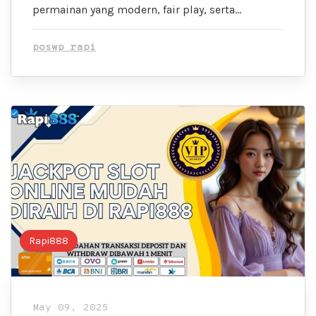
permainan yang modern, fair play, serta…
poswp rapi
Rapi888
May 09, 2025