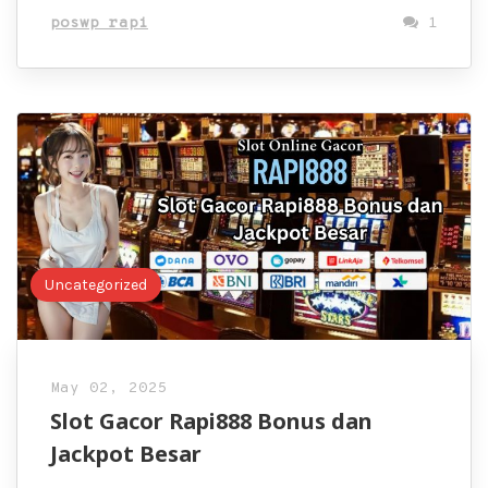
poswp rapi
1
Uncategorized
May 02, 2025
Slot Gacor Rapi888 Bonus dan
Jackpot Besar