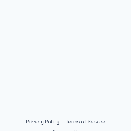
Privacy Policy
Terms of Service