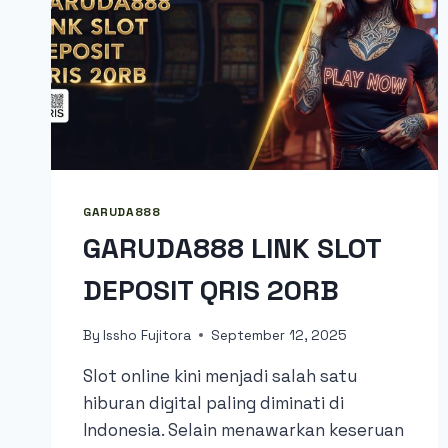
GARUDA888
GARUDA888 LINK SLOT
DEPOSIT QRIS 20RB
By
Issho Fujitora
September 12, 2025
Slot online kini menjadi salah satu
hiburan digital paling diminati di
Indonesia. Selain menawarkan keseruan