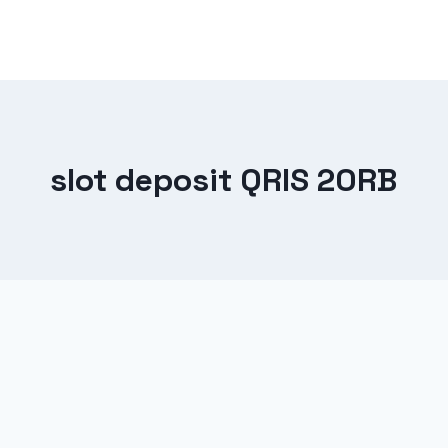
slot deposit QRIS 20RB