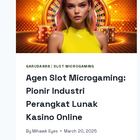
GARUDA888
|
SLOT MICROGAMING
Agen Slot Microgaming:
Pionir Industri
Perangkat Lunak
Kasino Online
By
Mihawk Eyes
March 20, 2025