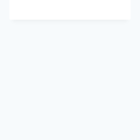
JACKPOT
PALING
SERING
KELUAR