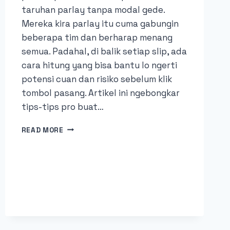
taruhan parlay tanpa modal gede.
Mereka kira parlay itu cuma gabungin
beberapa tim dan berharap menang
semua. Padahal, di balik setiap slip, ada
cara hitung yang bisa bantu lo ngerti
potensi cuan dan risiko sebelum klik
tombol pasang. Artikel ini ngebongkar
tips-tips pro buat…
CARA
READ MORE
HITUNG
PARLAY
MODAL
MINI