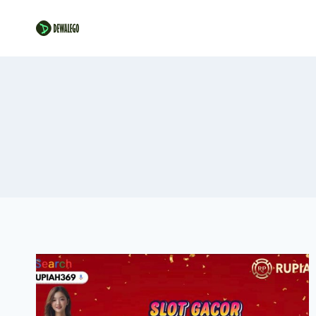
Skip
to
content