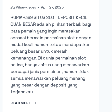
By
Mihawk Eyes
April 27, 2025
RUPIAH369 SITUS SLOT DEPOSIT KECIL
CUAN BESAR adalah pilihan terbaik bagi
para pemain yang ingin merasakan
sensasi bermain permainan slot dengan
modal kecil namun tetap mendapatkan
peluang besar untuk meraih
kemenangan. Di dunia permainan slot
online, banyak situs yang menawarkan
berbagai jenis permainan, namun tidak
semua menawarkan peluang menang
yang besar dengan deposit yang
terjangkau….
RUPIAH369 SITUS
READ MORE
SLOT