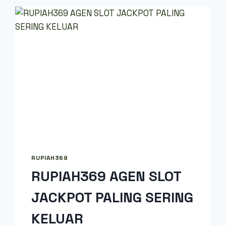
RUPIAH369
RUPIAH369 AGEN SLOT
JACKPOT PALING SERING
KELUAR