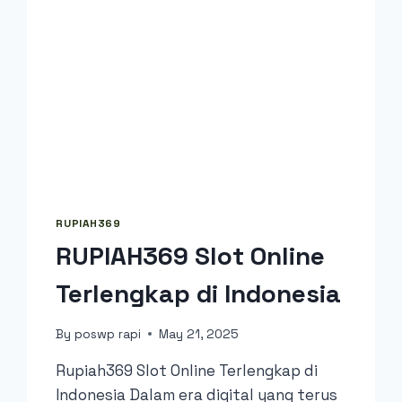
RUPIAH369
RUPIAH369 Slot Online
Terlengkap di Indonesia
By
poswp rapi
May 21, 2025
Rupiah369 Slot Online Terlengkap di
Indonesia Dalam era digital yang terus