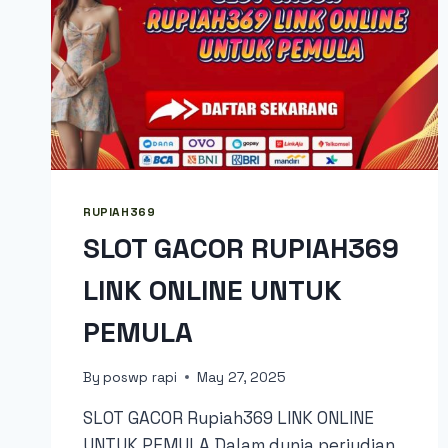
RUPIAH369
SLOT GACOR RUPIAH369
LINK ONLINE UNTUK
PEMULA
By
poswp rapi
May 27, 2025
SLOT GACOR Rupiah369 LINK ONLINE
UNTUK PEMULA Dalam dunia perjudian