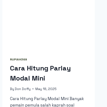
RUPIAH369
Cara Hitung Parlay
Modal Mini
By
Don Doffy
May 18, 2025
Cara Hitung Parlay Modal Mini Banyak
pemain pemula salah kaprah soal