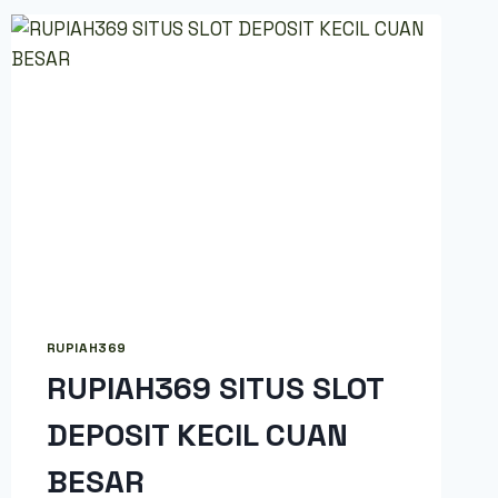
RUPIAH369
RUPIAH369 SITUS SLOT
DEPOSIT KECIL CUAN
BESAR