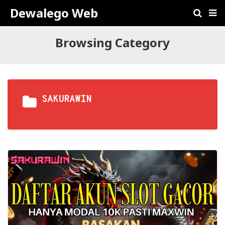
Dewalego Web
Browsing Category
SAKURAWIN