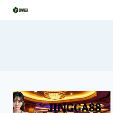
Skip
to
content