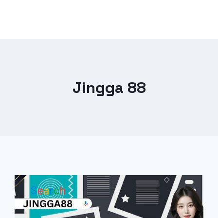
Jingga 88