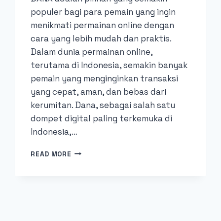
populer bagi para pemain yang ingin
menikmati permainan online dengan
cara yang lebih mudah dan praktis.
Dalam dunia permainan online,
terutama di Indonesia, semakin banyak
pemain yang menginginkan transaksi
yang cepat, aman, dan bebas dari
kerumitan. Dana, sebagai salah satu
dompet digital paling terkemuka di
Indonesia,…
JINGGA88 AKSES
READ MORE
GAMES
ONLINE
PAKAI
DANA