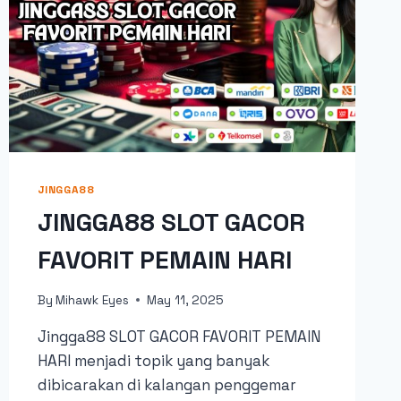
JINGGA88
JINGGA88 SLOT GACOR
FAVORIT PEMAIN HARI
By
Mihawk Eyes
May 11, 2025
Jingga88 SLOT GACOR FAVORIT PEMAIN
HARI menjadi topik yang banyak
dibicarakan di kalangan penggemar