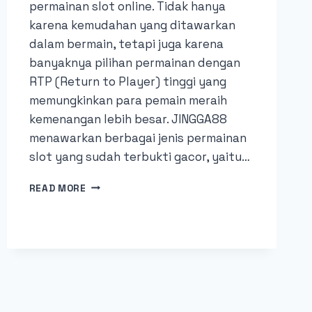
permainan slot online. Tidak hanya
karena kemudahan yang ditawarkan
dalam bermain, tetapi juga karena
banyaknya pilihan permainan dengan
RTP (Return to Player) tinggi yang
memungkinkan para pemain meraih
kemenangan lebih besar. JINGGA88
menawarkan berbagai jenis permainan
slot yang sudah terbukti gacor, yaitu…
JINGGA88 SLOT
READ MORE
GACOR
FAVORIT
PEMAIN
HARI