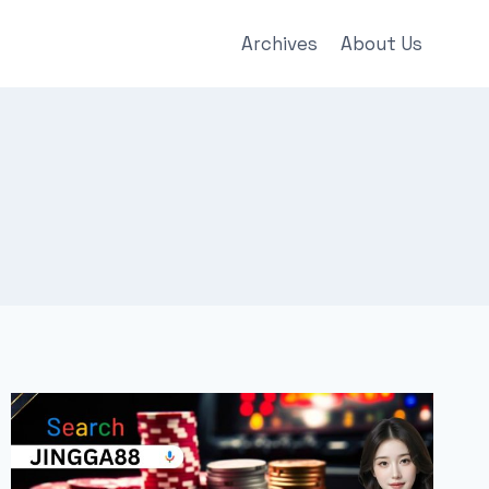
Archives
About Us