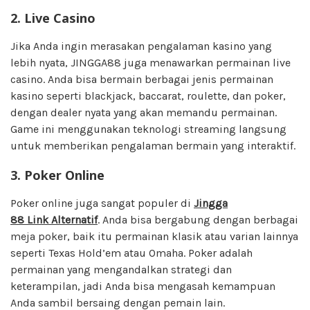
2. Live Casino
Jika Anda ingin merasakan pengalaman kasino yang
lebih nyata, JINGGA88 juga menawarkan permainan live
casino. Anda bisa bermain berbagai jenis permainan
kasino seperti blackjack, baccarat, roulette, dan poker,
dengan dealer nyata yang akan memandu permainan.
Game ini menggunakan teknologi streaming langsung
untuk memberikan pengalaman bermain yang interaktif.
3. Poker Online
Poker online juga sangat populer di
Jingga
88 Link Alternatif
. Anda bisa bergabung dengan berbagai
meja poker, baik itu permainan klasik atau varian lainnya
seperti Texas Hold’em atau Omaha. Poker adalah
permainan yang mengandalkan strategi dan
keterampilan, jadi Anda bisa mengasah kemampuan
Anda sambil bersaing dengan pemain lain.