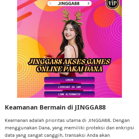
Keamanan Bermain di JINGGA88
Keamanan adalah prioritas utama di JINGGA88. Dengan
menggunakan Dana, yang memiliki proteksi dan enkripsi
data yang sangat canggih, transaksi Anda akan