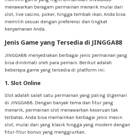
menawarkan beragam permainan menarik mulai dari
slot, live casino, poker, hingga tembak ikan. Anda bisa
memilih sesuai dengan preferensi dan tingkat
kenyamanan Anda.
Jenis Game yang Tersedia di JINGGA88
JINGGA88 menyediakan berbagai jenis permainan yang
bisa dinikmati oleh para pemain. Berikut adalah
beberapa game yang tersedia di platform ini:
1. Slot Online
Slot adalah salah satu permainan yang paling digemari
di JINGGA88. Dengan banyak tema dan fitur yang
menarik, permainan slot menawarkan keseruan tak
terbatas. Anda bisa memainkan berbagai jenis mesin
slot, mulai dari yang klasik hingga yang modern dengan
fitur-fitur bonus yang menggiurkan.