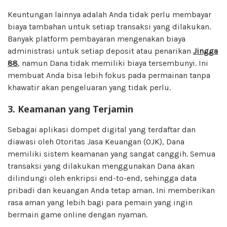
Keuntungan lainnya adalah Anda tidak perlu membayar
biaya tambahan untuk setiap transaksi yang dilakukan.
Banyak platform pembayaran mengenakan biaya
administrasi untuk setiap deposit atau penarikan
Jingga
88
, namun Dana tidak memiliki biaya tersembunyi. Ini
membuat Anda bisa lebih fokus pada permainan tanpa
khawatir akan pengeluaran yang tidak perlu.
3. Keamanan yang Terjamin
Sebagai aplikasi dompet digital yang terdaftar dan
diawasi oleh Otoritas Jasa Keuangan (OJK), Dana
memiliki sistem keamanan yang sangat canggih. Semua
transaksi yang dilakukan menggunakan Dana akan
dilindungi oleh enkripsi end-to-end, sehingga data
pribadi dan keuangan Anda tetap aman. Ini memberikan
rasa aman yang lebih bagi para pemain yang ingin
bermain game online dengan nyaman.