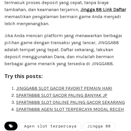
termasuk proses deposit yang cepat, tanpa biaya
tambahan, dan keamanan terjamin,
Jingga 88 Link Daftar
memastikan pengalaman bermain game Anda menjadi
lebih menyenangkan.
Jika Anda mencari platform yang menawarkan berbagai
pilihan game dengan transaksi yang lancar, JINGGA88
adalah tempat yang tepat. Daftar sekarang, lakukan
deposit menggunakan Dana, dan mulailah bermain
berbagai game menarik yang tersedia di JINGGA88.
Try this posts:
JINGGA88 SLOT GACOR FAVORIT PEMAIN HARI
SPARTA888 SLOT GACOR PALING BANYAK JP
SPARTA888 SLOT ONLINE PALING GACOR SEKARANG
SPARTA888 AGEN SLOT TERPERCAYA MODAL RECEH
Agen slot terpercaya
Jingga 88