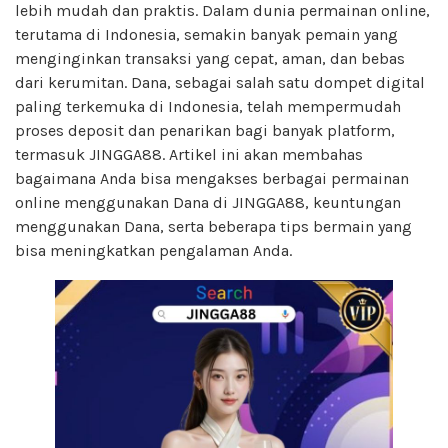
lebih mudah dan praktis. Dalam dunia permainan online,
terutama di Indonesia, semakin banyak pemain yang
menginginkan transaksi yang cepat, aman, dan bebas
dari kerumitan. Dana, sebagai salah satu dompet digital
paling terkemuka di Indonesia, telah mempermudah
proses deposit dan penarikan bagi banyak platform,
termasuk JINGGA88. Artikel ini akan membahas
bagaimana Anda bisa mengakses berbagai permainan
online menggunakan Dana di JINGGA88, keuntungan
menggunakan Dana, serta beberapa tips bermain yang
bisa meningkatkan pengalaman Anda.