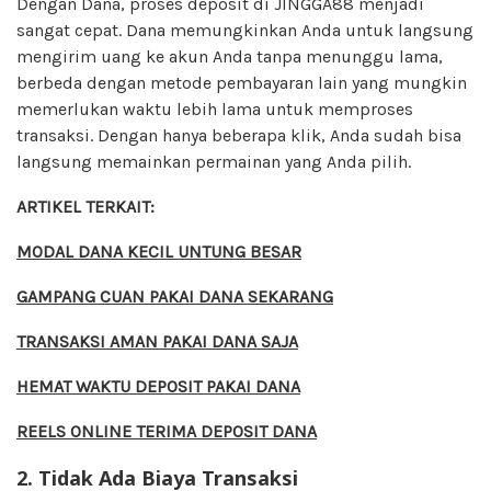
Dengan Dana, proses deposit di JINGGA88 menjadi
sangat cepat. Dana memungkinkan Anda untuk langsung
mengirim uang ke akun Anda tanpa menunggu lama,
berbeda dengan metode pembayaran lain yang mungkin
memerlukan waktu lebih lama untuk memproses
transaksi. Dengan hanya beberapa klik, Anda sudah bisa
langsung memainkan permainan yang Anda pilih.
ARTIKEL TERKAIT:
MODAL DANA KECIL UNTUNG BESAR
GAMPANG CUAN PAKAI DANA SEKARANG
TRANSAKSI AMAN PAKAI DANA SAJA
HEMAT WAKTU DEPOSIT PAKAI DANA
REELS ONLINE TERIMA DEPOSIT DANA
2. Tidak Ada Biaya Transaksi