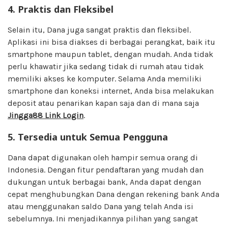
4. Praktis dan Fleksibel
Selain itu, Dana juga sangat praktis dan fleksibel.
Aplikasi ini bisa diakses di berbagai perangkat, baik itu
smartphone maupun tablet, dengan mudah. Anda tidak
perlu khawatir jika sedang tidak di rumah atau tidak
memiliki akses ke komputer. Selama Anda memiliki
smartphone dan koneksi internet, Anda bisa melakukan
deposit atau penarikan kapan saja dan di mana saja
Jingga88 Link Login
.
5. Tersedia untuk Semua Pengguna
Dana dapat digunakan oleh hampir semua orang di
Indonesia. Dengan fitur pendaftaran yang mudah dan
dukungan untuk berbagai bank, Anda dapat dengan
cepat menghubungkan Dana dengan rekening bank Anda
atau menggunakan saldo Dana yang telah Anda isi
sebelumnya. Ini menjadikannya pilihan yang sangat