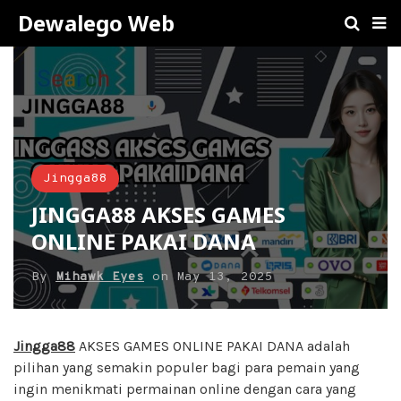
Dewalego Web
Jingga88
JINGGA88 AKSES GAMES
ONLINE PAKAI DANA
By
Mihawk Eyes
on
May 13, 2025
Jingga88
AKSES GAMES ONLINE PAKAI DANA adalah
pilihan yang semakin populer bagi para pemain yang
ingin menikmati permainan online dengan cara yang