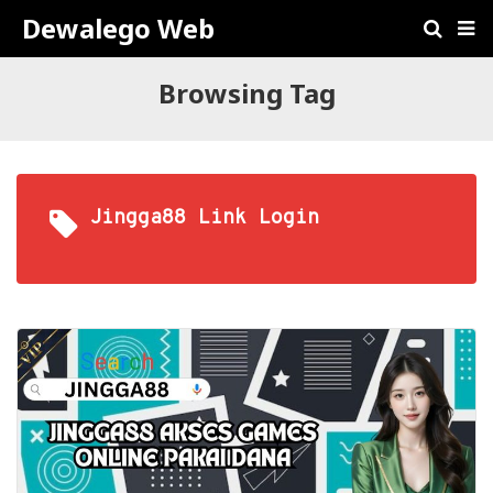
Dewalego Web
Browsing Tag
Jingga88 Link Login