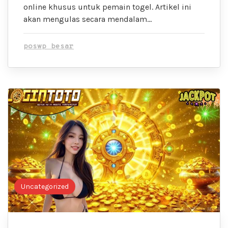
online khusus untuk pemain togel. Artikel ini
akan mengulas secara mendalam…
poswp besar
Uncategorized