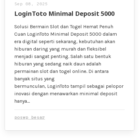
Sep 08, 2025
LoginToto Minimal Deposit 5000
Solusi Bermain Slot dan Togel Hemat Penuh
Cuan LoginToto Minimal Deposit 5000 dalam
era digital seperti sekarang, kebutuhan akan
hiburan daring yang murah dan fleksibel
menjadi sangat penting. Salah satu bentuk
hiburan yang sedang naik daun adalah
permainan slot dan togel online. Di antara
banyak situs yang
bermunculan, LoginToto tampil sebagai pelopor
inovasi dengan menawarkan minimal deposit
hanya…
poswp besar