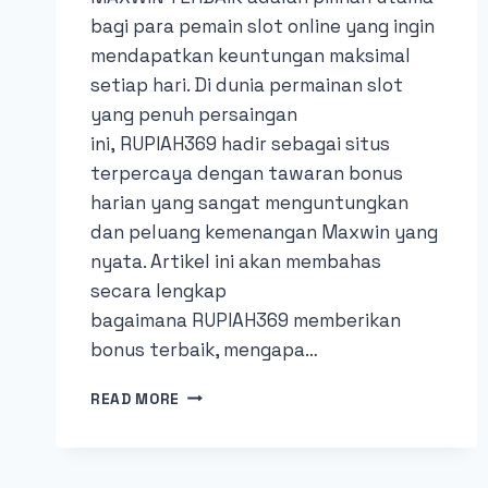
bagi para pemain slot online yang ingin
mendapatkan keuntungan maksimal
setiap hari. Di dunia permainan slot
yang penuh persaingan
ini, RUPIAH369 hadir sebagai situs
terpercaya dengan tawaran bonus
harian yang sangat menguntungkan
dan peluang kemenangan Maxwin yang
nyata. Artikel ini akan membahas
secara lengkap
bagaimana RUPIAH369 memberikan
bonus terbaik, mengapa…
RUPIAH369
READ MORE
BONUS
SLOT
HARIAN
MAXWIN