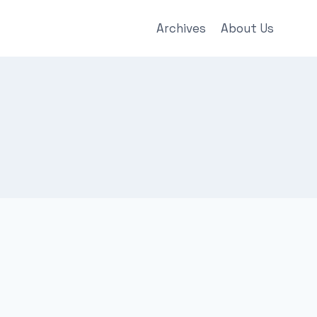
Archives
About Us