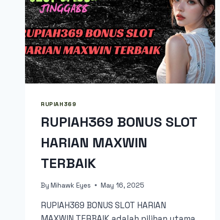
RUPIAH369
RUPIAH369 BONUS SLOT
HARIAN MAXWIN
TERBAIK
By
Mihawk Eyes
May 16, 2025
RUPIAH369 BONUS SLOT HARIAN
MAXWIN TERBAIK adalah pilihan utama