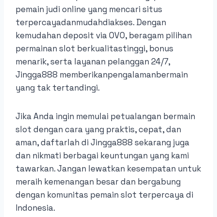
pemain judi online yang mencari situs
terpercayadanmudahdiakses. Dengan
kemudahan deposit via OVO, beragam pilihan
permainan slot berkualitastinggi, bonus
menarik, serta layanan pelanggan 24/7,
Jingga888 memberikanpengalamanbermain
yang tak tertandingi.
Jika Anda ingin memulai petualangan bermain
slot dengan cara yang praktis, cepat, dan
aman, daftarlah di Jingga888 sekarang juga
dan nikmati berbagai keuntungan yang kami
tawarkan. Jangan lewatkan kesempatan untuk
meraih kemenangan besar dan bergabung
dengan komunitas pemain slot terpercaya di
Indonesia.