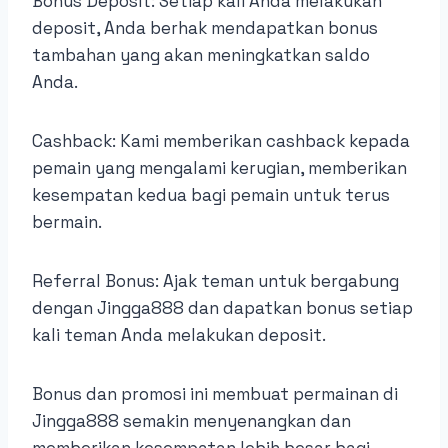
Bonus Deposit: Setiap kali Anda melakukan
deposit, Anda berhak mendapatkan bonus
tambahan yang akan meningkatkan saldo
Anda.
Cashback: Kami memberikan cashback kepada
pemain yang mengalami kerugian, memberikan
kesempatan kedua bagi pemain untuk terus
bermain.
Referral Bonus: Ajak teman untuk bergabung
dengan Jingga888 dan dapatkan bonus setiap
kali teman Anda melakukan deposit.
Bonus dan promosi ini membuat permainan di
Jingga888 semakin menyenangkan dan
memberikan kesempatan lebih besar bagi