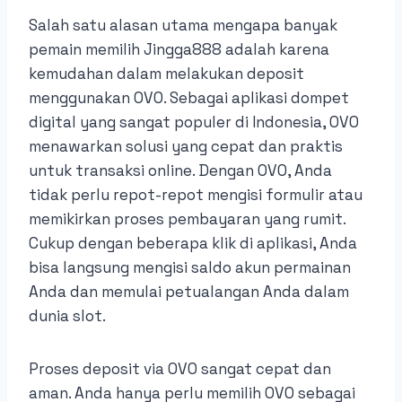
Salah satu alasan utama mengapa banyak
pemain memilih Jingga888 adalah karena
kemudahan dalam melakukan deposit
menggunakan OVO. Sebagai aplikasi dompet
digital yang sangat populer di Indonesia, OVO
menawarkan solusi yang cepat dan praktis
untuk transaksi online. Dengan OVO, Anda
tidak perlu repot-repot mengisi formulir atau
memikirkan proses pembayaran yang rumit.
Cukup dengan beberapa klik di aplikasi, Anda
bisa langsung mengisi saldo akun permainan
Anda dan memulai petualangan Anda dalam
dunia slot.
Proses deposit via OVO sangat cepat dan
aman. Anda hanya perlu memilih OVO sebagai