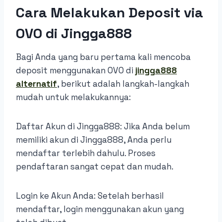
Cara Melakukan Deposit via
OVO di Jingga888
Bagi Anda yang baru pertama kali mencoba
deposit menggunakan OVO di
jingga888
alternatif
, berikut adalah langkah-langkah
mudah untuk melakukannya:
Daftar Akun di Jingga888: Jika Anda belum
memiliki akun di Jingga888, Anda perlu
mendaftar terlebih dahulu. Proses
pendaftaran sangat cepat dan mudah.
Login ke Akun Anda: Setelah berhasil
mendaftar, login menggunakan akun yang