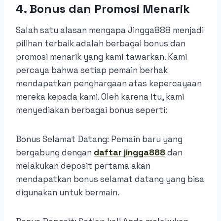
4. Bonus dan Promosi Menarik
Salah satu alasan mengapa Jingga888 menjadi
pilihan terbaik adalah berbagai bonus dan
promosi menarik yang kami tawarkan. Kami
percaya bahwa setiap pemain berhak
mendapatkan penghargaan atas kepercayaan
mereka kepada kami. Oleh karena itu, kami
menyediakan berbagai bonus seperti:
Bonus Selamat Datang: Pemain baru yang
bergabung dengan
daftar jingga888
dan
melakukan deposit pertama akan
mendapatkan bonus selamat datang yang bisa
digunakan untuk bermain.