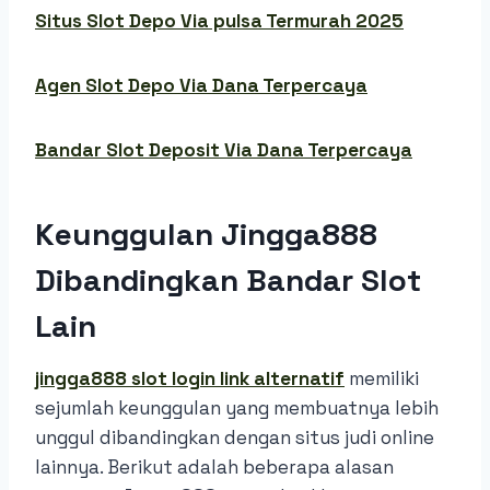
Situs Slot Depo Via pulsa Termurah 2025
Agen Slot Depo Via Dana Terpercaya
Bandar Slot Deposit Via Dana Terpercaya
Keunggulan Jingga888
Dibandingkan Bandar Slot
Lain
jingga888 slot login link alternatif
memiliki
sejumlah keunggulan yang membuatnya lebih
unggul dibandingkan dengan situs judi online
lainnya. Berikut adalah beberapa alasan