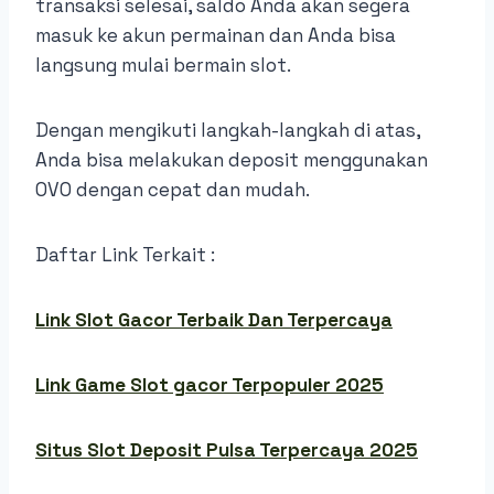
transaksi selesai, saldo Anda akan segera
masuk ke akun permainan dan Anda bisa
langsung mulai bermain slot.
Dengan mengikuti langkah-langkah di atas,
Anda bisa melakukan deposit menggunakan
OVO dengan cepat dan mudah.
Daftar Link Terkait :
Link Slot Gacor Terbaik Dan Terpercaya
Link Game Slot gacor Terpopuler 2025
Situs Slot Deposit Pulsa Terpercaya 2025