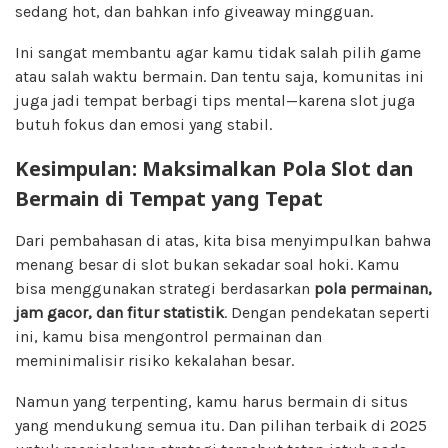
sedang hot, dan bahkan info giveaway mingguan.
Ini sangat membantu agar kamu tidak salah pilih game
atau salah waktu bermain. Dan tentu saja, komunitas ini
juga jadi tempat berbagi tips mental—karena slot juga
butuh fokus dan emosi yang stabil.
Kesimpulan: Maksimalkan Pola Slot dan
Bermain di Tempat yang Tepat
Dari pembahasan di atas, kita bisa menyimpulkan bahwa
menang besar di slot bukan sekadar soal hoki. Kamu
bisa menggunakan strategi berdasarkan
pola permainan,
jam gacor, dan fitur statistik
. Dengan pendekatan seperti
ini, kamu bisa mengontrol permainan dan
meminimalisir risiko kekalahan besar.
Namun yang terpenting, kamu harus bermain di situs
yang mendukung semua itu. Dan pilihan terbaik di 2025