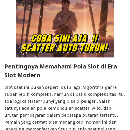
Pentingnya Memahami Pola Slot di Era
Slot Modern
Slot saat ini bukan seperti dulu lagi. Algoritma game
sudah lebih kompleks, namun di balik kompleksitas itu,
ada logika tersembunyi yang bisa dipelajari. Salah
satunya adalah pola kemunculan scatter, wild, dan
urutan pembayaran dalam beberapa putaran tertentu.
Pemain yang cermat bisa menangkap momen ini dan
langsung memanfaatkan fitur buy spin saat peluang