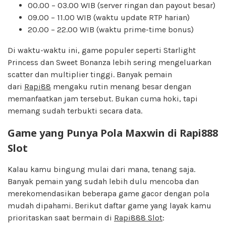
00.00 – 03.00 WIB (server ringan dan payout besar)
09.00 – 11.00 WIB (waktu update RTP harian)
20.00 – 22.00 WIB (waktu prime-time bonus)
Di waktu-waktu ini, game populer seperti Starlight
Princess dan Sweet Bonanza lebih sering mengeluarkan
scatter dan multiplier tinggi. Banyak pemain
dari
Rapi88
mengaku rutin menang besar dengan
memanfaatkan jam tersebut. Bukan cuma hoki, tapi
memang sudah terbukti secara data.
Game yang Punya Pola Maxwin di Rapi888
Slot
Kalau kamu bingung mulai dari mana, tenang saja.
Banyak pemain yang sudah lebih dulu mencoba dan
merekomendasikan beberapa game gacor dengan pola
mudah dipahami. Berikut daftar game yang layak kamu
prioritaskan saat bermain di
Rapi888 Slot
: