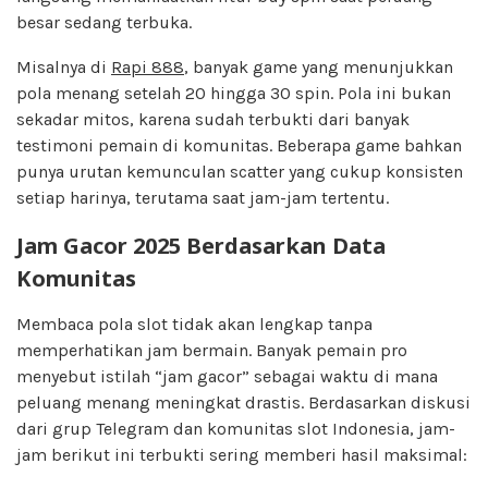
besar sedang terbuka.
Misalnya di
Rapi 888
, banyak game yang menunjukkan
pola menang setelah 20 hingga 30 spin. Pola ini bukan
sekadar mitos, karena sudah terbukti dari banyak
testimoni pemain di komunitas. Beberapa game bahkan
punya urutan kemunculan scatter yang cukup konsisten
setiap harinya, terutama saat jam-jam tertentu.
Jam Gacor 2025 Berdasarkan Data
Komunitas
Membaca pola slot tidak akan lengkap tanpa
memperhatikan jam bermain. Banyak pemain pro
menyebut istilah “jam gacor” sebagai waktu di mana
peluang menang meningkat drastis. Berdasarkan diskusi
dari grup Telegram dan komunitas slot Indonesia, jam-
jam berikut ini terbukti sering memberi hasil maksimal: