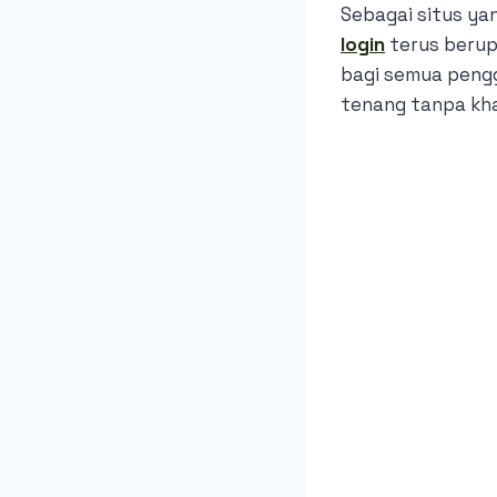
Sebagai situs yan
login
terus berup
bagi semua peng
tenang tanpa kha