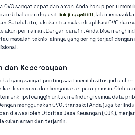
ia OVO sangat cepat dan aman. Anda hanya perlu memil
an di halaman deposit
link jingga888
, lalu memasukka
an. Setelah itu, lakukan transaksi di aplikasi OVO dan 
e akun permainan. Dengan cara ini, Anda bisa menghind
atau masalah teknis lainnya yang sering terjadi denga
sional.
n dan Kepercayaan
hal yang sangat penting saat memilih situs judi online
akan keamanan dan kenyamanan para pemain. Oleh kare
em enkripsi canggih untuk melindungi semua data prib
engan menggunakan OVO, transaksi Anda juga terlindu
dan diawasi oleh Otoritas Jasa Keuangan (OJK), menja
ilakukan aman dan terjamin.