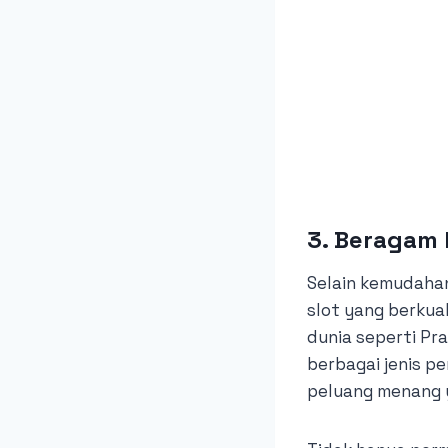
3. Beragam 
Selain kemudahan
slot yang berkua
dunia seperti Pr
berbagai jenis p
peluang menang 