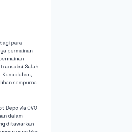
bagi para
nya permainan
 permainan
transaksi. Salah
O. Kemudahan,
lihan sempurna
ot Depo via OVO
nan dalam
ang ditawarkan
tungan yang bisa