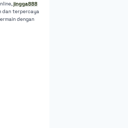
nline,
jingga888
 dan terpercaya
bermain dengan