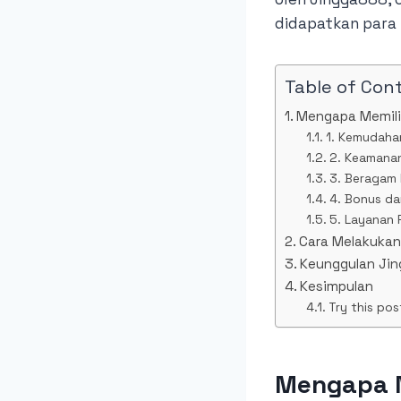
didapatkan para 
Table of Con
Mengapa Memil
1. Kemudaha
2. Keamana
3. Beragam P
4. Bonus da
5. Layanan 
Cara Melakukan
Keunggulan Jin
Kesimpulan
Try this pos
Mengapa M