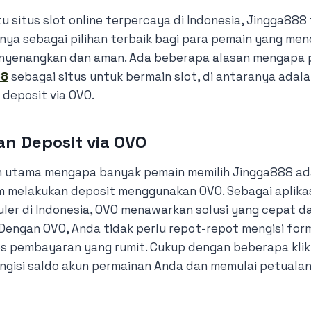
u situs slot online terpercaya di Indonesia, Jingga888
nya sebagai pilihan terbaik bagi para pemain yang me
nyenangkan dan aman. Ada beberapa alasan mengapa p
88
sebagai situs untuk bermain slot, di antaranya ada
deposit via OVO.
n Deposit via OVO
an utama mengapa banyak pemain memilih Jingga888 ad
 melakukan deposit menggunakan OVO. Sebagai aplikas
ler di Indonesia, OVO menawarkan solusi yang cepat da
 Dengan OVO, Anda tidak perlu repot-repot mengisi form
s pembayaran yang rumit. Cukup dengan beberapa klik d
ngisi saldo akun permainan Anda dan memulai petuala