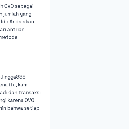
ih OVO sebagai
n jumlah yang
saldo Anda akan
ari antrian
n metode
. Jingga888
na itu, kami
adi dan transaksi
ngi karena OVO
min bahwa setiap