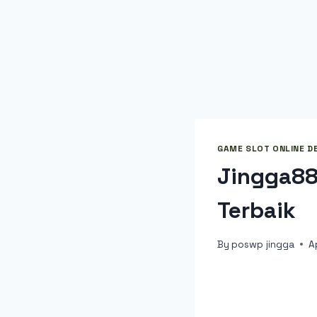
GAME SLOT ONLINE D
Jingga88
Terbaik
By
poswp jingga
A