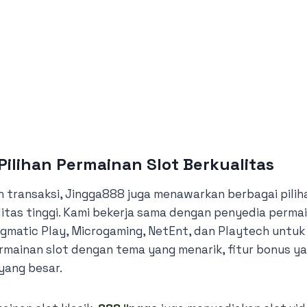
Pilihan Permainan Slot Berkualitas
 transaksi, Jingga888 juga menawarkan berbagai pili
litas tinggi. Kami bekerja sama dengan penyedia perma
agmatic Play, Microgaming, NetEnt, dan Playtech untu
ermainan slot dengan tema yang menarik, fitur bonus ya
yang besar.