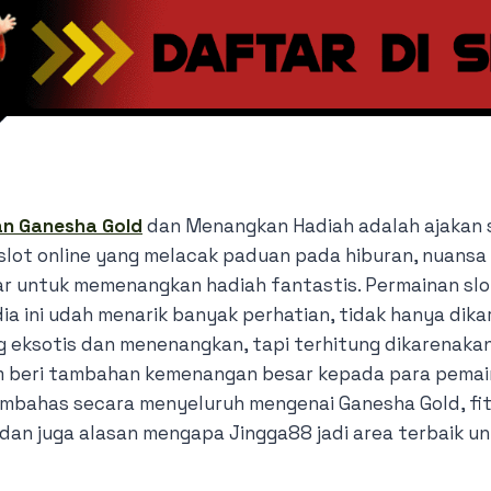
n Ganesha Gold
dan Menangkan Hadiah adalah ajakan 
lot online yang melacak paduan pada hiburan, nuansa s
r untuk memenangkan hadiah fantastis. Permainan sl
dia ini udah menarik banyak perhatian, tidak hanya dik
 eksotis dan menenangkan, tapi terhitung dikarenaka
m beri tambahan kemenangan besar kepada para pemain
membahas secara menyeluruh mengenai Ganesha Gold, fit
dan juga alasan mengapa Jingga88 jadi area terbaik 