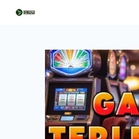
Skip
to
content