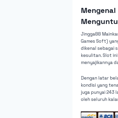
Mengenal 
Menguntu
Jingga88 Mainkan
Games Soft) yang
dikenal sebagai 
kesulitan. Slot i
menyajikannya d
Dengan latar bela
kondisi yang tena
juga punyai 243
oleh seluruh kal