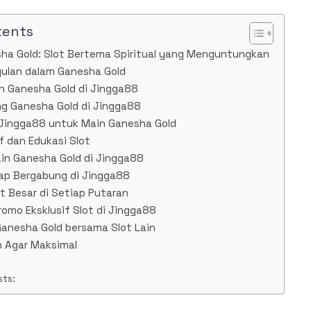
tents
ha Gold: Slot Bertema Spiritual yang Menguntungkan
gulan dalam Ganesha Gold
 Ganesha Gold di Jingga88
g Ganesha Gold di Jingga88
 Jingga88 untuk Main Ganesha Gold
f dan Edukasi Slot
in Ganesha Gold di Jingga88
ap Bergabung di Jingga88
t Besar di Setiap Putaran
omo Eksklusif Slot di Jingga88
anesha Gold bersama Slot Lain
 Agar Maksimal
sts: