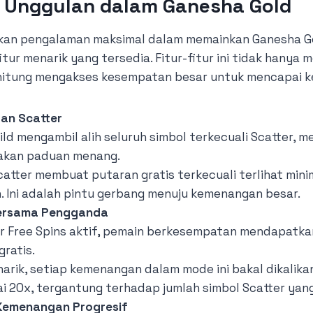
ur Unggulan dalam Ganesha Gold
an pengalaman maksimal dalam memainkan Ganesha Go
tur menarik yang tersedia. Fitur-fitur ini tidak hanya
erhitung mengakses kesempatan besar untuk mencapai 
dan Scatter
ild mengambil alih seluruh simbol terkecuali Scatter, 
akan paduan menang.
catter membuat putaran gratis terkecuali terlihat minim
. Ini adalah pintu gerbang menuju kemenangan besar.
bersama Pengganda
ur Free Spins aktif, pemain berkesempatan mendapatka
gratis.
arik, setiap kemenangan dalam mode ini bakal dikalikan 
i 20x, tergantung terhadap jumlah simbol Scatter yang
emenangan Progresif