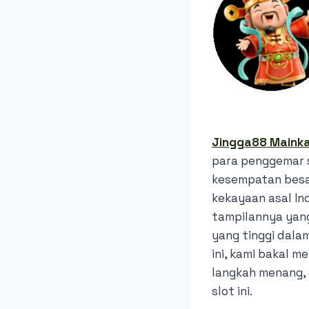
Jingga88 Mainka
para penggemar s
kesempatan besa
kekayaan asal In
tampilannya yang
yang tinggi dala
ini, kami bakal 
langkah menang, 
slot ini.