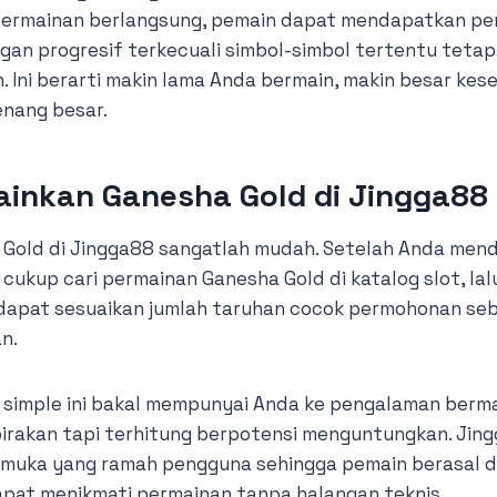
permainan berlangsung, pemain dapat mendapatkan p
an progresif terkecuali simbol-simbol tertentu tetap 
. Ini berarti makin lama Anda bermain, makin besar ke
nang besar.
inkan Ganesha Gold di Jingga88
 Gold di Jingga88 sangatlah mudah. Setelah Anda men
 cukup cari permainan Ganesha Gold di katalog slot, la
 dapat sesuaikan jumlah taruhan cocok permohonan se
n.
simple ini bakal mempunyai Anda ke pengalaman berma
rakan tapi terhitung berpotensi menguntungkan. Jin
muka yang ramah pengguna sehingga pemain berasal 
apat menikmati permainan tanpa halangan teknis.