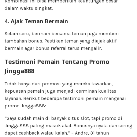
Kombinasi ini bisa memberikan keuntungan besar
dalam waktu singkat.
4. Ajak Teman Bermain
Selain seru, bermain bersama teman juga memberi
tambahan bonus. Pastikan teman yang diajak aktif
bermain agar bonus referral terus mengalir.
Testimoni Pemain Tentang Promo
Jingga888
Tidak hanya dari promosi yang mereka tawarkan,
kepuasan pemain juga menjadi cerminan kualitas
layanan. Berikut beberapa testimoni pemain mengenai
promo Jingga888:
“Saya sudah main di banyak situs slot, tapi promo di
Jingga888 paling masuk akal. Bonusnya nyata dan sering
dapet cashback walau kalah.” – Andre, 31 tahun