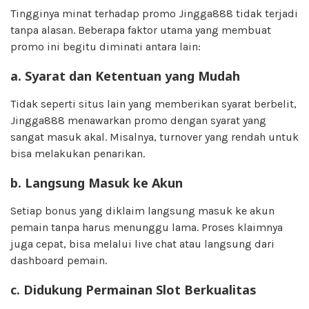
Tingginya minat terhadap promo Jingga888 tidak terjadi
tanpa alasan. Beberapa faktor utama yang membuat
promo ini begitu diminati antara lain:
a. Syarat dan Ketentuan yang Mudah
Tidak seperti situs lain yang memberikan syarat berbelit,
Jingga888 menawarkan promo dengan syarat yang
sangat masuk akal. Misalnya, turnover yang rendah untuk
bisa melakukan penarikan.
b. Langsung Masuk ke Akun
Setiap bonus yang diklaim langsung masuk ke akun
pemain tanpa harus menunggu lama. Proses klaimnya
juga cepat, bisa melalui live chat atau langsung dari
dashboard pemain.
c. Didukung Permainan Slot Berkualitas