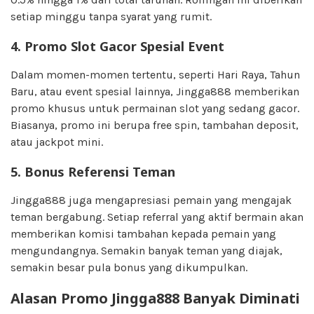
setiap minggu tanpa syarat yang rumit.
4. Promo Slot Gacor Spesial Event
Dalam momen-momen tertentu, seperti Hari Raya, Tahun
Baru, atau event spesial lainnya, Jingga888 memberikan
promo khusus untuk permainan slot yang sedang gacor.
Biasanya, promo ini berupa free spin, tambahan deposit,
atau jackpot mini.
5. Bonus Referensi Teman
Jingga888 juga mengapresiasi pemain yang mengajak
teman bergabung. Setiap referral yang aktif bermain akan
memberikan komisi tambahan kepada pemain yang
mengundangnya. Semakin banyak teman yang diajak,
semakin besar pula bonus yang dikumpulkan.
Alasan Promo Jingga888 Banyak Diminati