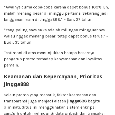
“Awalnya cuma coba-coba karena dapet bonus 100%. Eh,
malah menang besar di minggu pertama. Sekarang jadi
langganan main di Jingga888.” – Sari, 27 tahun
“Yang paling saya suka adalah rollingan mingguannya.
Walau nggak menang besar, tetap dapet bonus terus.” –
Budi, 35 tahun
Testimoni di atas menunjukkan betapa besarnya
pengaruh promo terhadap kenyamanan dan loyalitas
pemain.
Keamanan dan Kepercayaan, Prioritas
Jingga888
Selain promo yang menarik, faktor keamanan dan
transparansi juga menjadi alasan
jingga888
begitu
diminati. Situs ini menggunakan sistem enkripsi
canggih untuk melindungi data pribadi dan transaksi