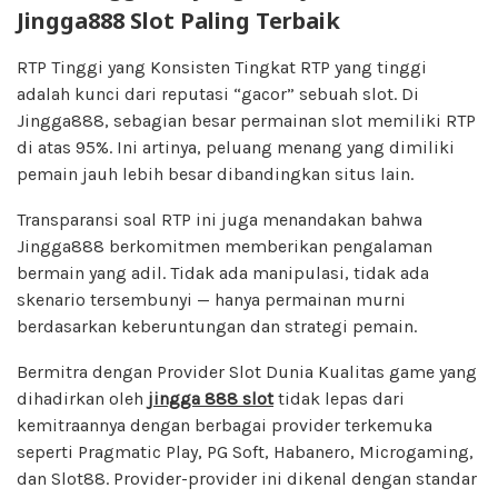
Jingga888 Slot Paling Terbaik
RTP Tinggi yang Konsisten Tingkat RTP yang tinggi
adalah kunci dari reputasi “gacor” sebuah slot. Di
Jingga888, sebagian besar permainan slot memiliki RTP
di atas 95%. Ini artinya, peluang menang yang dimiliki
pemain jauh lebih besar dibandingkan situs lain.
Transparansi soal RTP ini juga menandakan bahwa
Jingga888 berkomitmen memberikan pengalaman
bermain yang adil. Tidak ada manipulasi, tidak ada
skenario tersembunyi — hanya permainan murni
berdasarkan keberuntungan dan strategi pemain.
Bermitra dengan Provider Slot Dunia Kualitas game yang
dihadirkan oleh
jingga 888 slot
tidak lepas dari
kemitraannya dengan berbagai provider terkemuka
seperti Pragmatic Play, PG Soft, Habanero, Microgaming,
dan Slot88. Provider-provider ini dikenal dengan standar