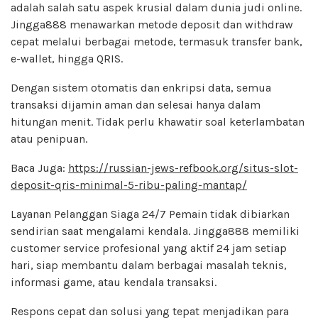
adalah salah satu aspek krusial dalam dunia judi online.
Jingga888 menawarkan metode deposit dan withdraw
cepat melalui berbagai metode, termasuk transfer bank,
e-wallet, hingga QRIS.
Dengan sistem otomatis dan enkripsi data, semua
transaksi dijamin aman dan selesai hanya dalam
hitungan menit. Tidak perlu khawatir soal keterlambatan
atau penipuan.
Baca Juga:
https://russian-jews-refbook.org/situs-slot-
deposit-qris-minimal-5-ribu-paling-mantap/
Layanan Pelanggan Siaga 24/7 Pemain tidak dibiarkan
sendirian saat mengalami kendala. Jingga888 memiliki
customer service profesional yang aktif 24 jam setiap
hari, siap membantu dalam berbagai masalah teknis,
informasi game, atau kendala transaksi.
Respons cepat dan solusi yang tepat menjadikan para