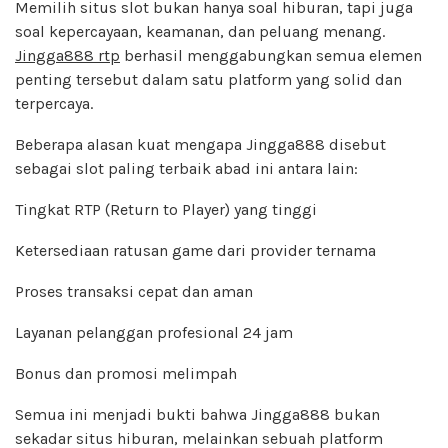
Memilih situs slot bukan hanya soal hiburan, tapi juga
soal kepercayaan, keamanan, dan peluang menang.
Jingga888 rtp
berhasil menggabungkan semua elemen
penting tersebut dalam satu platform yang solid dan
terpercaya.
Beberapa alasan kuat mengapa Jingga888 disebut
sebagai slot paling terbaik abad ini antara lain:
Tingkat RTP (Return to Player) yang tinggi
Ketersediaan ratusan game dari provider ternama
Proses transaksi cepat dan aman
Layanan pelanggan profesional 24 jam
Bonus dan promosi melimpah
Semua ini menjadi bukti bahwa Jingga888 bukan
sekadar situs hiburan, melainkan sebuah platform