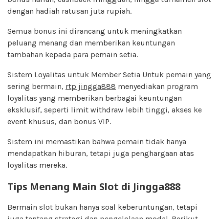
dengan hadiah ratusan juta rupiah.
Semua bonus ini dirancang untuk meningkatkan
peluang menang dan memberikan keuntungan
tambahan kepada para pemain setia.
Sistem Loyalitas untuk Member Setia Untuk pemain yang
sering bermain,
rtp jingga888
menyediakan program
loyalitas yang memberikan berbagai keuntungan
eksklusif, seperti limit withdraw lebih tinggi, akses ke
event khusus, dan bonus VIP.
Sistem ini memastikan bahwa pemain tidak hanya
mendapatkan hiburan, tetapi juga penghargaan atas
loyalitas mereka.
Tips Menang Main Slot di Jingga888
Bermain slot bukan hanya soal keberuntungan, tetapi
juga tentang strategi dan pengelolaan modal. Berikut