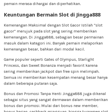
pemain merasa dihargai dan diperhatikan.
Keuntungan Bermain Slot di Jingga888
Kemenangan Maksimal dengan Slot Gacor Istilah “slot
gacor” merujuk pada slot yang sering memberikan
kemenangan. Di Jingga888, sebagian besar permainan
masuk dalam kategori ini. Banyak pemain melaporkan
kemenangan besar, bahkan dari modal kecil.
Game populer seperti Gates of Olympus, Starlight
Princess, dan Sweet Bonanza menjadi favorit karena
sering memberikan jackpot dan free spin melimpah.
Semua ini memberikan kesempatan menang besar hanya
dalam beberapa putaran saja.
Bonus dan Promosi Tanpa Henti Jingga888 juga dikenal
sebagai situs yang sangat dermawan dalam memberikan
bonus dan promosi. Mulai dari bonus new member,
bonus harian, cashback mingguan, hingga turnamen slot