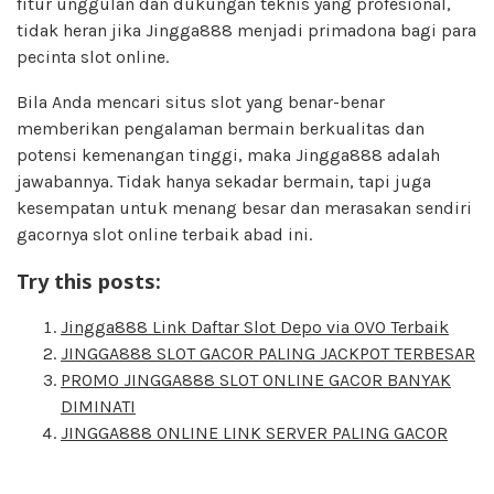
fitur unggulan dan dukungan teknis yang profesional,
tidak heran jika Jingga888 menjadi primadona bagi para
pecinta slot online.
Bila Anda mencari situs slot yang benar-benar
memberikan pengalaman bermain berkualitas dan
potensi kemenangan tinggi, maka Jingga888 adalah
jawabannya. Tidak hanya sekadar bermain, tapi juga
kesempatan untuk menang besar dan merasakan sendiri
gacornya slot online terbaik abad ini.
Try this posts:
Jingga888 Link Daftar Slot Depo via OVO Terbaik
JINGGA888 SLOT GACOR PALING JACKPOT TERBESAR
PROMO JINGGA888 SLOT ONLINE GACOR BANYAK
DIMINATI
JINGGA888 ONLINE LINK SERVER PALING GACOR