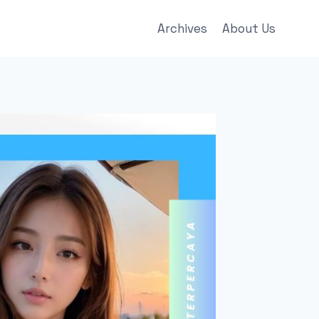
Archives
About Us