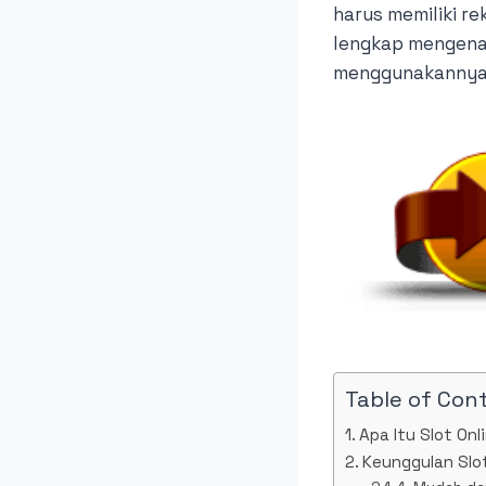
harus memiliki re
lengkap mengen
menggunakannya,
Table of Con
Apa Itu Slot On
Keunggulan Slo