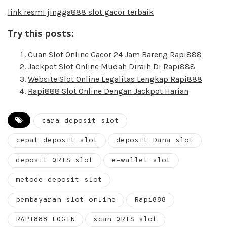
link resmi jingga888 slot gacor terbaik
Try this posts:
Cuan Slot Online Gacor 24 Jam Bareng Rapi888
Jackpot Slot Online Mudah Diraih Di Rapi888
Website Slot Online Legalitas Lengkap Rapi888
Rapi888 Slot Online Dengan Jackpot Harian
cara deposit slot
cepat deposit slot
deposit Dana slot
deposit QRIS slot
e-wallet slot
metode deposit slot
pembayaran slot online
Rapi888
RAPI888 LOGIN
scan QRIS slot