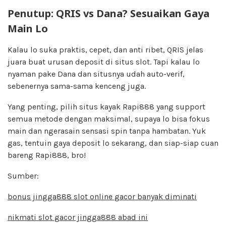
Penutup: QRIS vs Dana? Sesuaikan Gaya
Main Lo
Kalau lo suka praktis, cepet, dan anti ribet, QRIS jelas
juara buat urusan deposit di situs slot. Tapi kalau lo
nyaman pake Dana dan situsnya udah auto-verif,
sebenernya sama-sama kenceng juga.
Yang penting, pilih situs kayak Rapi888 yang support
semua metode dengan maksimal, supaya lo bisa fokus
main dan ngerasain sensasi spin tanpa hambatan. Yuk
gas, tentuin gaya deposit lo sekarang, dan siap-siap cuan
bareng Rapi888, bro!
Sumber:
bonus jingga888 slot online gacor banyak diminati
nikmati slot gacor jingga888 abad ini