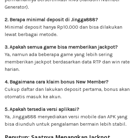
Generator).
2. Berapa minimal deposit di Jingga888?
Minimal deposit hanya Rp10.000 dan bisa dilakukan
lewat berbagai metode.
3. Apakah semua game bisa memberikan jackpot?
Ya, namun ada beberapa game yang lebih sering
memberikan jackpot berdasarkan data RTP dan win rate
harian.
4. Bagaimana cara klaim bonus New Member?
Cukup daftar dan lakukan deposit pertama, bonus akan
otomatis masuk ke akun.
5. Apakah tersedia versi aplikasi?
Ya, Jingga888 menyediakan versi mobile dan APK yang
bisa diunduh untuk pengalaman bermain lebih stabil.
Penutup: Saatnya Menangkan Jackpot