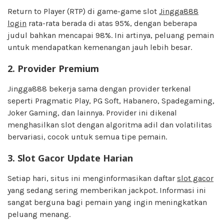
Return to Player (RTP) di game-game slot
Jingga888
login
rata-rata berada di atas 95%, dengan beberapa
judul bahkan mencapai 98%. Ini artinya, peluang pemain
untuk mendapatkan kemenangan jauh lebih besar.
2.
Provider Premium
Jingga888 bekerja sama dengan provider terkenal
seperti Pragmatic Play, PG Soft, Habanero, Spadegaming,
Joker Gaming, dan lainnya. Provider ini dikenal
menghasilkan slot dengan algoritma adil dan volatilitas
bervariasi, cocok untuk semua tipe pemain.
3.
Slot Gacor Update Harian
Setiap hari, situs ini menginformasikan daftar
slot gacor
yang sedang sering memberikan jackpot. Informasi ini
sangat berguna bagi pemain yang ingin meningkatkan
peluang menang.