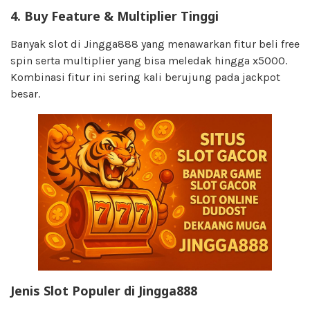
4.
Buy Feature & Multiplier Tinggi
Banyak slot di Jingga888 yang menawarkan fitur beli free
spin serta multiplier yang bisa meledak hingga x5000.
Kombinasi fitur ini sering kali berujung pada jackpot
besar.
Jenis Slot Populer di Jingga888