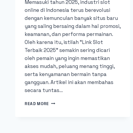
Memasuki tahun 2025, industri slot
online di Indonesia terus berevolusi
dengan kemunculan banyak situs baru
yang saling bersaing dalam hal promosi,
keamanan, dan performa permainan.
Oleh karena itu, istilah “Link Slot
Terbaik 2025” semakin sering dicari
oleh pemain yang ingin memastikan
akses mudah, peluang menang tinggi,
serta kenyamanan bermain tanpa
gangguan. Artikel ini akan membahas
secara tuntas…
LINK
READ MORE
SLOT
TERBAIK
2025:
PANDUAN