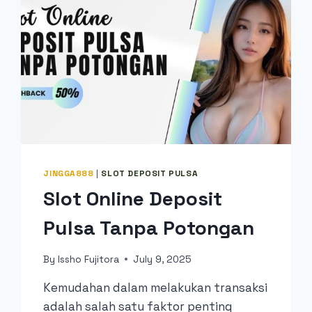
JINGGA888
|
SLOT DEPOSIT PULSA
Slot Online Deposit
Pulsa Tanpa Potongan
By
Issho Fujitora
July 9, 2025
Kemudahan dalam melakukan transaksi
adalah salah satu faktor penting