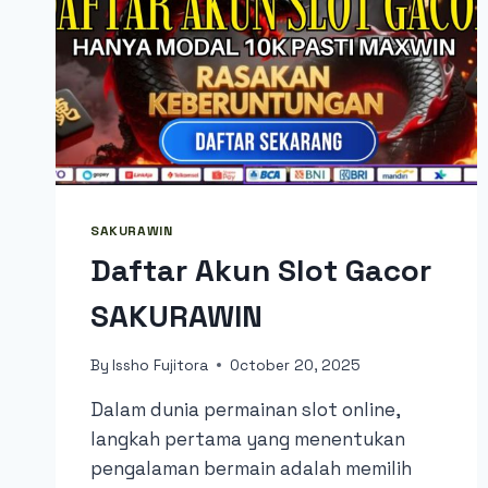
SAKURAWIN
Daftar Akun Slot Gacor
SAKURAWIN
By
Issho Fujitora
October 20, 2025
Dalam dunia permainan slot online,
langkah pertama yang menentukan
pengalaman bermain adalah memilih