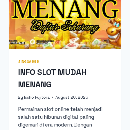
JINGGA888
INFO SLOT MUDAH
MENANG
By
Issho Fujitora
August 20, 2025
Permainan slot online telah menjadi
salah satu hiburan digital paling
digemari di era modern. Dengan