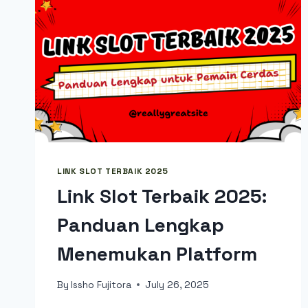
LINK SLOT TERBAIK 2025
Link Slot Terbaik 2025:
Panduan Lengkap
Menemukan Platform
By
Issho Fujitora
July 26, 2025