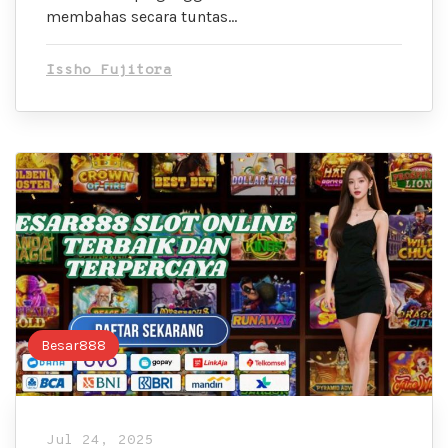
membahas secara tuntas…
Issho Fujitora
Besar888
Jul 24, 2025