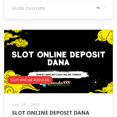
Issho Fujitora
2
SLOT ONLINE POPULER
Aug 28, 2025
SLOT ONLINE DEPOSIT DANA