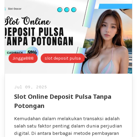
Jingga888
slot deposit pulsa
Jul 09, 2025
Slot Online Deposit Pulsa Tanpa
Potongan
Kemudahan dalam melakukan transaksi adalah
salah satu faktor penting dalam dunia perjudian
digital. Di antara berbagai metode pembayaran