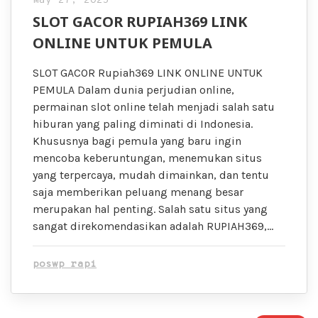
May 27, 2025
SLOT GACOR RUPIAH369 LINK
ONLINE UNTUK PEMULA
SLOT GACOR Rupiah369 LINK ONLINE UNTUK
PEMULA Dalam dunia perjudian online,
permainan slot online telah menjadi salah satu
hiburan yang paling diminati di Indonesia.
Khususnya bagi pemula yang baru ingin
mencoba keberuntungan, menemukan situs
yang terpercaya, mudah dimainkan, dan tentu
saja memberikan peluang menang besar
merupakan hal penting. Salah satu situs yang
sangat direkomendasikan adalah RUPIAH369,…
poswp rapi