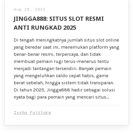
Aug 28, 2025
JINGGA888: SITUS SLOT RESMI
ANTI RUNGKAD 2025
Di tengah meningkatnya jumlah situs slot online
yang beredar saat ini, menemukan platform yang
benar-benar resmi, terpercaya, dan tidak
membuat pemain rugi terus-menerus tentu
menjadi tantangan tersendiri. Banyak pemain
yang mengeluhkan saldo cepat habis, game
berat sebelah, hingga sistem tidak transparan.
Di tahun 2025, Jingga888 hadir sebagai solusi
nyata bagi para pemain yang mencari situs…
Issho Fujitora